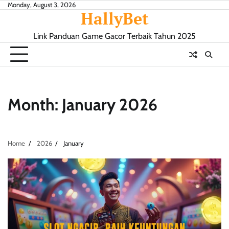
Skip
Monday, August 3, 2026
HallyBet
to
content
Link Panduan Game Gacor Terbaik Tahun 2025
Month:
January 2026
Home
2026
January