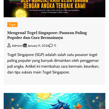
Togel
Mengenal Togel Singapore: Pasaran Paling
Populer dan Cara Bermainnya
0
Adminn1
January 11, 2026
Togel Singapore (SGP) adalah salah satu pasaran togel
paling populer yang banyak dimainkan oleh penggemar
judi angka. Artikel ini membahas cara bermain, keunikan,
dan tips sukses main Togel Singapore.