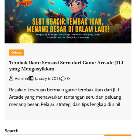
Others
Tembak Ikan: Sensasi Seru dari Game Arcade JILI
yang Mengasyikkan
0
Adminn1
January 6, 2026
Rasakan keseruan bermain game tembak ikan dari JILI
Arcade yang menawarkan tantangan seru dan peluang
menang besar. Pelajari strategi dan tips lengkap di sini!
Search