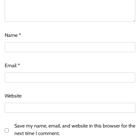
Name
*
Email
*
Website
Save my name, email, and website in this browser for the
next time I comment.