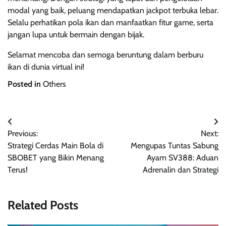
modal yang baik, peluang mendapatkan jackpot terbuka lebar.
Selalu perhatikan pola ikan dan manfaatkan fitur game, serta
jangan lupa untuk bermain dengan bijak.
Selamat mencoba dan semoga beruntung dalam berburu
ikan di dunia virtual ini!
Posted in
Others
Post
Previous:
Next:
navigation
Strategi Cerdas Main Bola di
Mengupas Tuntas Sabung
SBOBET yang Bikin Menang
Ayam SV388: Aduan
Terus!
Adrenalin dan Strategi
Related Posts