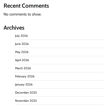
Recent Comments
No comments to show.
Archives
July 2026
June 2026
May 2026
April 2026
March 2026
February 2026
January 2026
December 2025
November 2025