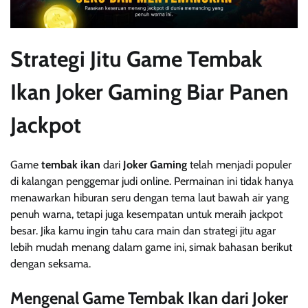
Strategi Jitu Game Tembak
Ikan Joker Gaming Biar Panen
Jackpot
Game
tembak ikan
dari
Joker Gaming
telah menjadi populer
di kalangan penggemar judi online. Permainan ini tidak hanya
menawarkan hiburan seru dengan tema laut bawah air yang
penuh warna, tetapi juga kesempatan untuk meraih jackpot
besar. Jika kamu ingin tahu cara main dan strategi jitu agar
lebih mudah menang dalam game ini, simak bahasan berikut
dengan seksama.
Mengenal Game Tembak Ikan dari Joker