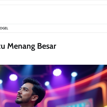
OGEL
itu Menang Besar