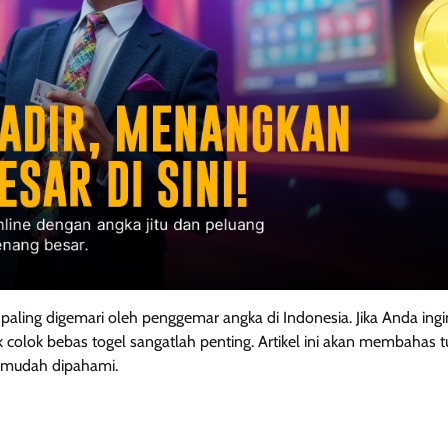
aling digemari oleh penggemar angka di Indonesia. Jika Anda ingi
lok bebas togel sangatlah penting. Artikel ini akan membahas t
an mudah dipahami.