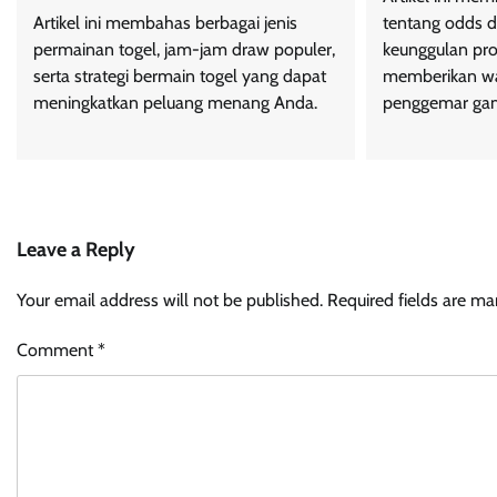
Artikel ini membahas berbagai jenis
tentang odds 
permainan togel, jam-jam draw populer,
keunggulan pr
serta strategi bermain togel yang dapat
memberikan wa
meningkatkan peluang menang Anda.
penggemar gam
Leave a Reply
Your email address will not be published.
Required fields are m
Comment
*