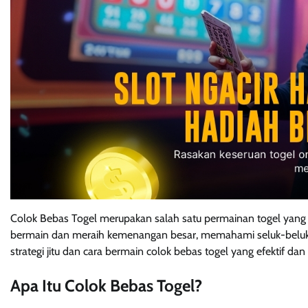
Colok Bebas Togel merupakan salah satu permainan togel yang p
bermain dan meraih kemenangan besar, memahami seluk-beluk co
strategi jitu dan cara bermain colok bebas togel yang efektif d
Apa Itu Colok Bebas Togel?