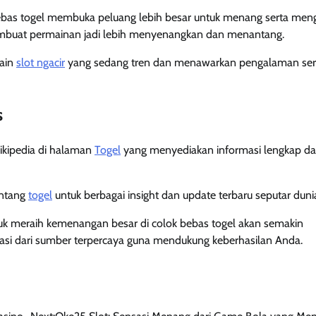
as togel membuka peluang lebih besar untuk menang serta meng
t membuat permainan jadi lebih menyenangkan dan menantang.
main
slot ngacir
yang sedang tren dan menawarkan pengalaman seru
s
kipedia di halaman
Togel
yang menyediakan informasi lengkap d
tentang
togel
untuk berbagai insight dan update terbaru seputar dunia
tuk meraih kemenangan besar di colok bebas togel akan semakin
asi dari sumber terpercaya guna mendukung keberhasilan Anda.