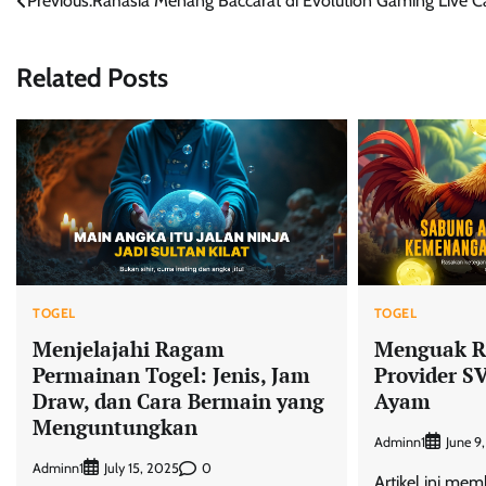
Post
Previous:
Rahasia Menang Baccarat di Evolution Gaming Live C
navigation
Related Posts
TOGEL
TOGEL
Menjelajahi Ragam
Menguak R
Permainan Togel: Jenis, Jam
Provider S
Draw, dan Cara Bermain yang
Ayam
Menguntungkan
Adminn1
June 9
Adminn1
0
July 15, 2025
Artikel ini m