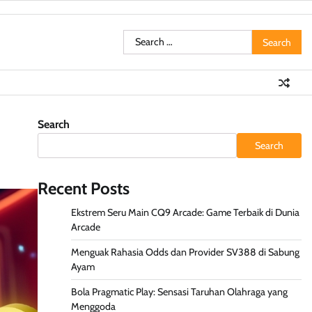
Search
for:
Search
Search
Recent Posts
Ekstrem Seru Main CQ9 Arcade: Game Terbaik di Dunia
Arcade
Menguak Rahasia Odds dan Provider SV388 di Sabung
Ayam
Bola Pragmatic Play: Sensasi Taruhan Olahraga yang
Menggoda