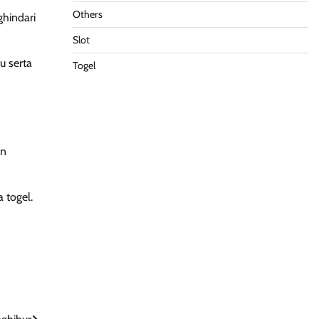
Others
hindari
Slot
 serta
Togel
an
 togel.