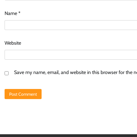
Name
*
Website
Save my name, email, and website in this browser for the 