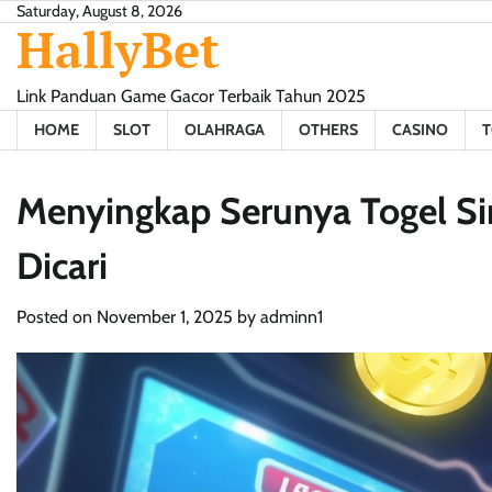
Skip
Saturday, August 8, 2026
HallyBet
to
content
Link Panduan Game Gacor Terbaik Tahun 2025
HOME
SLOT
OLAHRAGA
OTHERS
CASINO
T
Menyingkap Serunya Togel Sin
Dicari
Posted on
November 1, 2025
by
adminn1