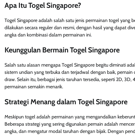
Apa Itu Togel Singapore?
Togel Singapore adalah salah satu jenis permainan togel yang b
dilakukan secara reguler dan resmi, dengan hasil yang dapat dive
angka dan kombinasi dalam permainan ini.
Keunggulan Bermain Togel Singapore
Salah satu alasan mengapa Togel Singapore begitu diminati ada
sistem undian yang terbuka dan terjadwal dengan baik, pemain d
draw. Selain itu, berbagai jenis taruhan tersedia, seperti 2D, 3
permainan semakin menarik.
Strategi Menang dalam Togel Singapore
Meskipun togel adalah permainan yang mengandalkan keberuntung
Beberapa strategi yang sering digunakan pemain adalah mence
angka, dan mengatur modal taruhan dengan bijak. Dengan pende